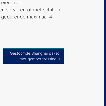
eieren af.
en serveren of met schil en
e gedurende maximaal 4
Gestoomde Shanghai paksoi
met gemberdressing ›