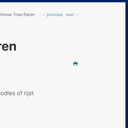
nese Thee Eieren
‹ previous
next ›
ren
odles of rijst