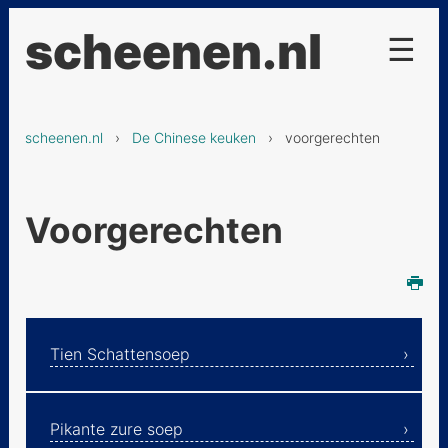
scheenen.nl
☰
Projecten
scheenen.nl
›
De Chinese keuken
› voorgerechten
De Chinese keuken
voorgerechten
Voorgerechten
Tien Schattensoep
Pikante zure soep
Maïssoep uit Kanton
Chinese gestoomde
Tien Schattensoep
oesters
Noodlesoep - Lanzhou
Pikante zure soep
style