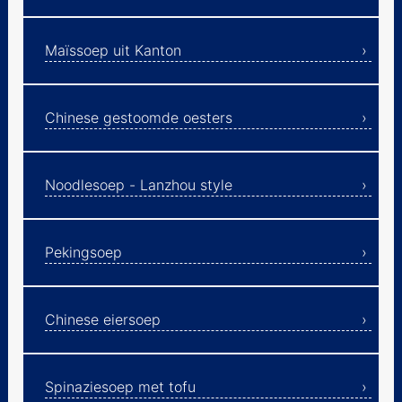
Pekingsoep
Maïssoep uit Kanton
Chinese eiersoep
Spinaziesoep met tofu
Chinese gestoomde oesters
Asperges - Shandong
style
Noodlesoep - Lanzhou style
tomaten-ei-soep
hoofdgerechten
Pekingsoep
bijgerechten
Ebooks
Chinese eiersoep
Spinaziesoep met tofu