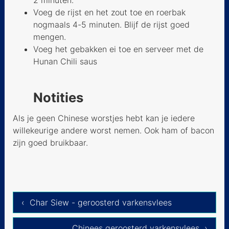
champignons
Voeg de rijst en het zout toe en roerbak
nogmaals 4-5 minuten. Blijf de rijst goed
Rundvlees met
mengen.
oesterzwam in oestersaus
Voeg het gebakken ei toe en serveer met de
Roergebakken Shanghai
Hunan Chili saus
paksoi
Chinees gemarineerde
Notities
speklapjes
Als je geen Chinese worstjes hebt kan je iedere
Zoetzure kip
willekeurige andere worst nemen. Ook ham of bacon
zijn goed bruikbaar.
Witte kip
Kung Pao met kip en
spinazie
Ma Pu tofu
‹ Char Siew - geroosterd varkensvlees
Vis met gele bonensaus
Chinees geroosterd varkensvlees ›