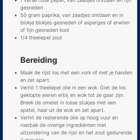
1 verse rode peper, van zaadjes ontdaan en fijn
Bow Thai - pasta met
gesneden
garnalen
50 gram paprika, van zaadjes ontdaan en in
blokje blokjes gesneden of asperges of erwten
Chinese sperzieboontjes -
of fijn gesneden kool
restaurant style
1/4 theelepel zout
Kip Gong Bao
Kip in sojasaus
Bereiding
Kip in vijf-kruidensaus
Maak de rijst los met een vork of met je handen
en zet apart.
Kip met broccoli
Verhit 1 theelepel olie in een wok. Giet de los
Pittige garnalen met
geklopte eieren erbij en wok tot ze gaar zijn.
knoflook
Breek de omelet in losse stukjes met een
spatel, haal uit de wok en zet apart.
Pittige garnalen -
Verhit de resterende olie op hoog vuur en
Szechuan style
roerbak de overige ingrediënten met
Roergebakken biefreepjes
uitzondering van de rijst en het zout gedurende
met sperzieboontjes en
2 minuten.