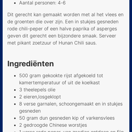
Gestoomde heilbot
Aantal personen: 4-6
Dong Po - Chinese
Dit gerecht kan gemaakt worden met al het vlees en
varkensbuik
de groenten die over zijn. Een in stukjes gesneden
rode chili-peper of een halve paprika of asperges
Chinese tomaten met ei
geven dit gerecht een bijzondere smaak. Serveer
Cashew kip
met pikant zoetzuur of Hunan Chili saus.
Chinese kippenvleugels
uit Kowloon
Ingrediënten
Garnalen Gong Bao
500 gram gekookte rijst afgekoeld tot
kamertemperatuur of uit de koelkast
Gebakken rijst met
3 theelepels olie
erwtjes - Yangzhou style
2 eieren,losgeklopt
Gebakken vijfkruiden vis
8 verse garnalen, schoongemaakt en in stukjes
gesneden
Kerrie bloemkool
50 gram dun gesneden kip of varkensvlees
2 gedroogde Chinese worstjes
Bief met bleekselderij