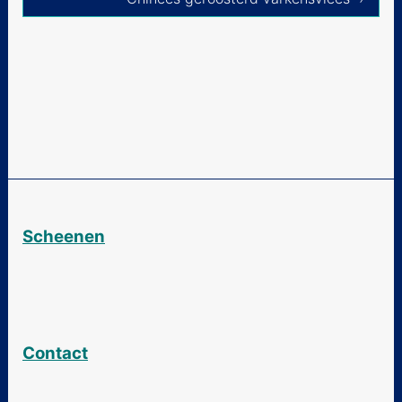
Gerookte vis
Bang Bang kip
Chinese citroenkip
Leeuwenkop -
gehaktballen
Rood varkensvlees
Zoetzuur varkensvlees
Scheenen
Geroosterde
varkenskrabbetjes
Chinees varkensvlees met
aubergine
Contact
Au Larm - pittige Chinese
stoofschotel van
rundvlees