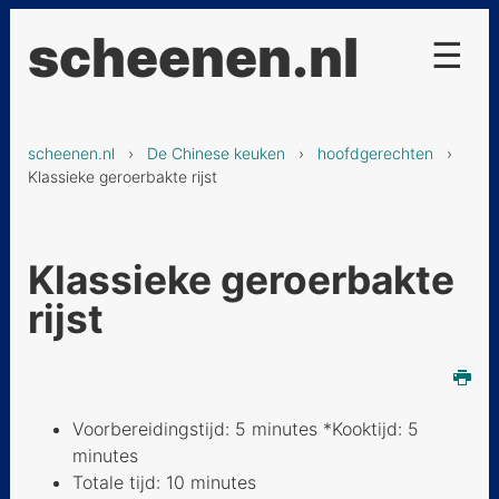
scheenen.nl
☰
Projecten
scheenen.nl
›
De Chinese keuken
›
hoofdgerechten
›
De Chinese keuken
Klassieke geroerbakte rijst
voorgerechten
hoofdgerechten
Klassieke geroerbakte
Koreaans vuurvlees
rijst
Kip met zoetzure saus
Chinese citroenkip II
Voorbereidingstijd: 5 minutes *Kooktijd: 5
Gebakken rijst met
minutes
ananas
Totale tijd: 10 minutes