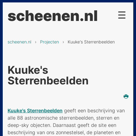
scheenen.nl
☰
Projecten
scheenen.nl
›
Projecten
› Kuuke's Sterrenbeelden
Kuuke's Sterrenbeelden
Chemiepedia
Kuuke's
Dassenkuil
Sterrenbeelden
Glossarium Astronomicum
Kuuke's Quizjes
Recepten
Kuuke's Sterrenbeelden
geeft een beschrijving van
alle 88 astronomische sterrenbeelden, sterren en
De Chinese keuken
deep-sky objecten. Daarnaast geeft de site een
Ebooks
beschrijving van ons zonnestelsel, de planeten en