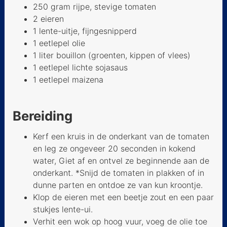
250 gram rijpe, stevige tomaten
Pekingsoep
2 eieren
1 lente-uitje, fijngesnipperd
Chinese eiersoep
1 eetlepel olie
Spinaziesoep met tofu
1 liter bouillon (groenten, kippen of vlees)
1 eetlepel lichte sojasaus
Asperges - Shandong
1 eetlepel maizena
style
tomaten-ei-soep
Bereiding
hoofdgerechten
Kerf een kruis in de onderkant van de tomaten
bijgerechten
en leg ze ongeveer 20 seconden in kokend
water, Giet af en ontvel ze beginnende aan de
Ebooks
onderkant. *Snijd de tomaten in plakken of in
dunne parten en ontdoe ze van kun kroontje.
Klop de eieren met een beetje zout en een paar
stukjes lente-ui.
Verhit een wok op hoog vuur, voeg de olie toe