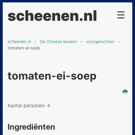
scheenen.nl
☰
Projecten
scheenen.nl
›
De Chinese keuken
›
voorgerechten
›
De Chinese keuken
tomaten-ei-soep
voorgerechten
Tien Schattensoep
tomaten-ei-soep
Pikante zure soep
Maïssoep uit Kanton
Aantal personen: 4
Chinese gestoomde
oesters
Noodlesoep - Lanzhou
Ingrediënten
style