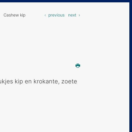
 Cashew kip
‹ previous
next ›
kjes kip en krokante, zoete