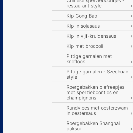
Chinese sperzieboontjes -
restaurant style
Kip Gong Bao
Kip in sojasaus
Kip in vijf-kruidensaus
Kip met broccoli
Pittige garnalen met
knoflook
Pittige garnalen - Szechuan
style
Roergebakken biefreepjes
met sperzieboontjes en
champignons
Rundvlees met oesterzwam
in oestersaus
Roergebakken Shanghai
paksoi