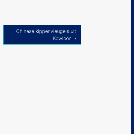
Chinese kippenvleugels uit
Kowloon ›