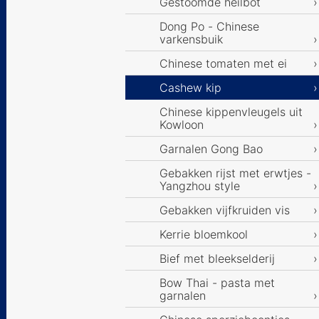
Gestoomde heilbot
Dong Po - Chinese
varkensbuik
Chinese tomaten met ei
Cashew kip
Chinese kippenvleugels uit
Kowloon
Garnalen Gong Bao
Gebakken rijst met erwtjes -
Yangzhou style
Gebakken vijfkruiden vis
Kerrie bloemkool
Bief met bleekselderij
Bow Thai - pasta met
garnalen